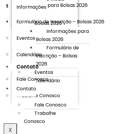
Informações para Bolsas 2026
Informações
Formulário de Inscrição – Bolsas 2026
Bolsas 2026
Informações para
Eventos
Bolsas 2026
Formulário de
Calendário
Inscrição – Bolsas
2026
Contato
Eventos
Fale Conosco
Calendário
Contato
Trabalhe Conosco
Fale Conosco
Trabalhe
Conosco
X