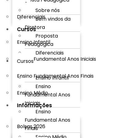
Sobre nós
Diferenciais
Bem vindos da
Diretora
Cursos
Proposta
Ensino Infantil
Pedagógica
Diferenciais
Ensino Fundamental Anos Iniciais
Cursos
Ensino Fundamental Anos Finais
Ensino Infantil
Ensino
Ensino Médio
Fundamental Anos
Iniciais
Informações
Ensino
Fundamental Anos
Bolsas 2026
Finais
Ensino Médio