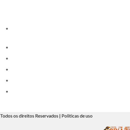
Fale Conosco
End.: Rua: Mario Nistico,19 22 e 58 Jd. São Judas
Tadeu – Taboão da Serra – S.P.
Tel.: (11) 4139-9020
Tel.: (11) 4138-1597 (Secretaria)
(11) 95989-8073
(11) 91226-4321 (Secretaria)
Email: colegio.boscarioli@gmail.com
Todos os direitos Reservados | Politicas de uso