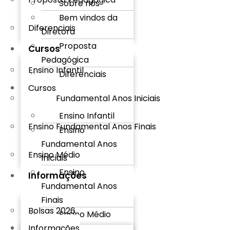
Sobre nós
Bem vindos da
Diferenciais
Diretora
Proposta
Cursos
Pedagógica
Ensino Infantil
Diferenciais
Cursos
Ensino Fundamental Anos Iniciais
Ensino Infantil
Ensino Fundamental Anos Finais
Ensino
Fundamental Anos
Ensino Médio
Iniciais
Ensino
Informações
Fundamental Anos
Finais
Bolsas 2026
Ensino Médio
Informações