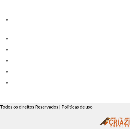
End.: Rua: Mario Nistico,19 22 e 58 Jd. São Judas
Tadeu – Taboão da Serra – S.P.
Tel.: (11) 4139-9020
Tel.: (11) 4138-1597 (Secretaria)
(11) 95989-8073
(11) 91226-4321 (Secretaria)
Email: colegio.boscarioli@gmail.com
Todos os direitos Reservados | Politicas de uso