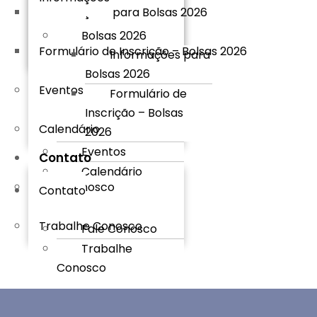
Informações para Bolsas 2026
Bolsas 2026
Formulário de Inscrição – Bolsas 2026
Informações para
Bolsas 2026
Eventos
Formulário de
Inscrição – Bolsas
Calendário
2026
Eventos
Contato
Calendário
Fale Conosco
Contato
Trabalhe Conosco
Fale Conosco
Trabalhe
Conosco
X